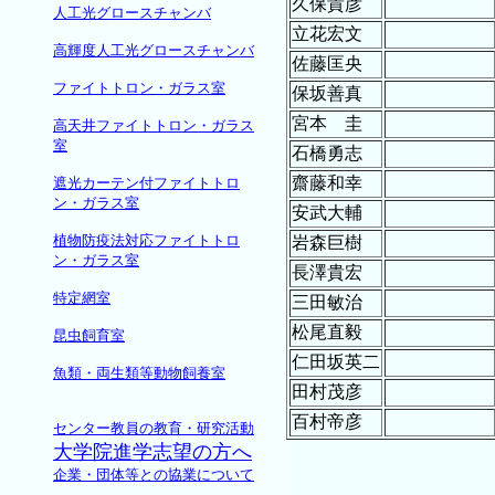
久保貴彦
人工光グロースチャンバ
立花宏文
高輝度人工光グロースチャンバ
佐藤匡央
ファイトトロン・ガラス室
保坂善真
宮本 圭
高天井ファイトトロン・ガラス
室
石橋勇志
齋藤和幸
遮光カーテン付ファイトトロ
ン・ガラス室
安武大輔
植物防疫法対応ファイトトロ
岩森巨樹
ン・ガラス室
長澤貴宏
特定網室
三田敏治
松尾直毅
昆虫飼育室
仁田坂英二
魚類・両生類等動物飼養室
田村茂彦
百村帝彦
センター教員の教育・研究活動
大学院進学志望の方へ
企業・団体等との協業について