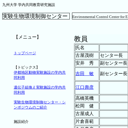
九州大学 学内共同教育研究施設
実験生物環境制御センター
Environmental Control Center for 
【メニュー】
教員
氏名
トップページ
古屋茂樹
センター長
安井 秀
副センター長
【トピックス】
伊都地区動物実験施設の学内共
吉田 敏
副センター長
同利用
江口壽彦
遺伝子組換え実験施設の学内共
同利用
高橋英機
実験生物環境制御センター・シ
松岡 健
ンポジウムのご紹介
古屋成人
片倉喜範
施設紹介