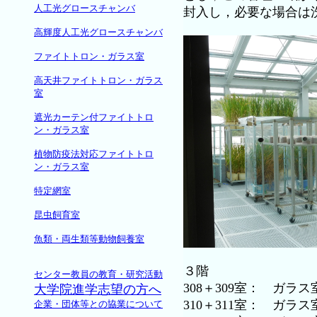
人工光グロースチャンバ
封入し，必要な場合は
高輝度人工光グロースチャンバ
ファイトトロン・ガラス室
高天井ファイトトロン・ガラス
室
遮光カーテン付ファイトトロ
ン・ガラス室
植物防疫法対応ファイトトロ
ン・ガラス室
特定網室
昆虫飼育室
魚類・両生類等動物飼養室
３階
センター教員の教育・研究活動
308＋309室： ガラス
大学院進学志望の方へ
310＋311室： ガラス
企業・団体等との協業について