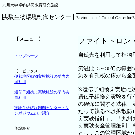
九州大学 学内共同教育研究施設
実験生物環境制御センター
Environmental Control Center for 
【メニュー】
ファイトトロン
自然光を利用して植物
トップページ
気温は15～30℃の範
【トピックス】
気を有孔板の床から全面吹
伊都地区動物実験施設の学内共
同利用
※遺伝子組換え実験に
遺伝子組換え実験施設の学内共
遺伝子組換え実験を行
同利用
の確保に関する法律」
実験生物環境制御センター・シ
たって執るべき拡散防
ンポジウムのご紹介
え実験指針」、「九州
え実験安全管理細則」
施設紹介
とし，この管理区域か