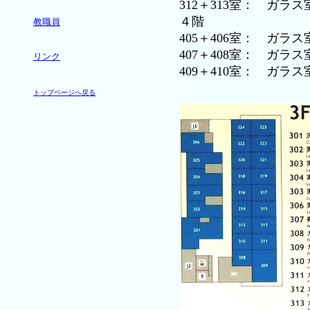
312＋313室： ガラス
４階
教職員
405＋406室： ガラス
407＋408室： ガラス
リンク
409＋410室： ガラス
トップページへ戻る